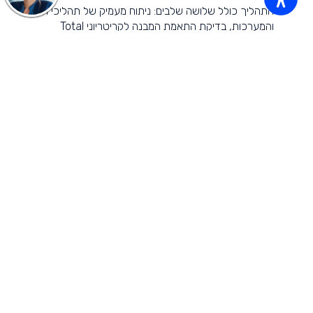
התהליך כולל שלושה שלבים: ניתוח מעמיק של תהליכי הייצור
והמערכות, בדיקת התאמת המבנה לקריטריוני Total
Enclosure, וגיבוש המלצות לשיפור במקרה של אי־עמידה
בתקן.
מה כולל שלב הניתוח הראשוני?
בשלב זה נערכת סקירה מפורטת של תהליכי הייצור ומערכות
הטיפול באוויר. מטרתו להבין את הדינמיקה של זרימת האוויר ואת
נקודות הפליטה הפוטנציאליות במבנה.
מה עושים אם המבנה לא עומד בדרישות Total
Enclosure?
א.ב.פ. הנדסת כימיה ואוורור בע״מ מגבשת תוכנית פעולה מקיפה
הכוללת המלצות לשיפורים הנדרשים. בכך ניתן להביא את
המבנה לעמידה מלאה בהנחיות ה־EPA.
כיצד שירות זה תורם לאחריות סביבתית בתעשייה?
השירות מאפשר למפעלים לצמצם פליטות, לעמוד בדרישות חוק
ולשפר את בריאות העובדים והציבור. הוא מחזק את המובילות