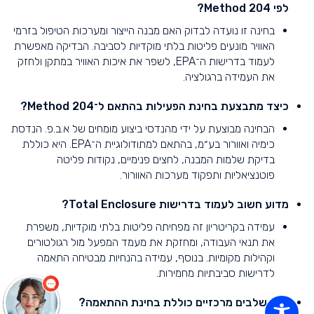
לפי Method 204?
בחינה זו נועדה לבדוק האם מבנה הייצור ומערכות הטיפול בזרמי
האוויר מונעים פליטות בלתי מוקדיות לסביבה. הבדיקה מאפשרת
לעמוד בדרישות ה־EPA, לשפר את איכות האוויר במתקן ולחזק
את העמידה ברגולציה.
כיצד מתבצעת בחינת הפעילות בהתאם ל־Method 204?
הבחינה מבוצעת על ידי מהנדסי ביצוע מומחים של א.ב.פ. הנדסת
כימיה ואוורור בע״מ, בהתאם למתודולוגיית ה־EPA. היא כוללת
בדיקת שלמות המבנה, לחצים פנימיים, נקודות פליטה
פוטנציאליות ותפקוד מערכות האוורור.
מדוע חשוב לעמוד בדרישות Total Enclosure?
שלום
אני
עמידה בקריטריון זה מפחיתה פליטות בלתי מוקדיות, משפרת
הצ'אטבוט של האתר!
צריך עזרה? התחל
את תנאי העבודה, ומחזקת את מעמד המפעל מול רגולטורים
שיחה.
וקהילות מקומיות. בנוסף, עמידה בהנחיות מבטיחה התאמה
לדרישות סביבתיות מחמירות.
אילו שלבים מרכזיים כוללת בחינת ההתאמה?